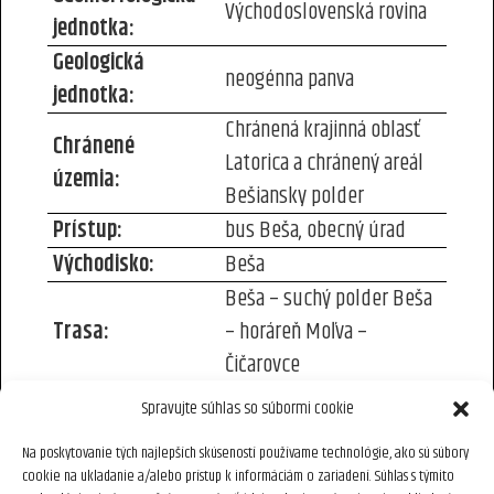
Východoslovenská rovina
jednotka:
Geologická
neogénna panva
jednotka:
Chránená krajinná oblasť
Chránené
Latorica a chránený areál
územia:
Bešiansky polder
Prístup:
bus Beša, obecný úrad
Východisko:
Beša
Beša – suchý polder Beša
Trasa:
– horáreň Moľva –
Čičarovce
Dĺžka,
15 km, prevýšenie takmer
Spravujte súhlas so súbormi cookie
prevýšenie:
žiadne
Na poskytovanie tých najlepších skúseností používame technológie, ako sú súbory
Čas prechodu:
4 – 5 h
cookie na ukladanie a/alebo prístup k informáciám o zariadení. Súhlas s týmito