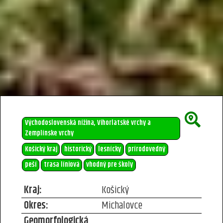
Východoslovenská nížina, Vihorlatské vrchy a
Zemplínske vrchy
Košický kraj
historický
lesnícky
prírodovedný
peší
trasa líniová
vhodný pre školy
Kraj:
Košický
Okres:
Michalovce
Geomorfologická