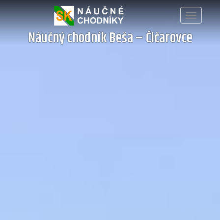
Toggle
navigation
Náučný chodník Beša – Čičarovce